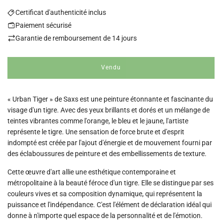
Certificat d'authenticité inclus
Paiement sécurisé
Garantie de remboursement de 14 jours
Vendu
c
h
a
« Urban Tiger » de Saxs est une peinture étonnante et fascinante du
r
g
visage d'un tigre. Avec des yeux brillants et dorés et un mélange de
e
teintes vibrantes comme l'orange, le bleu et le jaune, l'artiste
m
représente le tigre. Une sensation de force brute et d'esprit
e
indompté est créée par l'ajout d'énergie et de mouvement fourni par
n
des éclaboussures de peinture et des embellissements de texture.
t
.
Cette œuvre d'art allie une esthétique contemporaine et
.
métropolitaine à la beauté féroce d'un tigre. Elle se distingue par ses
.
couleurs vives et sa composition dynamique, qui représentent la
puissance et l'indépendance. C'est l'élément de déclaration idéal qui
donne à n'importe quel espace de la personnalité et de l'émotion.