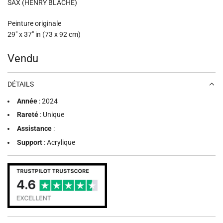
SAX (HENRY BLACHE)
Peinture originale
29" x 37" in (73 x 92 cm)
Prix
Vendu
régulier
DÉTAILS
Année
: 2024
Rareté
: Unique
Assistance
:
Support
: Acrylique