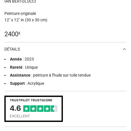
IAN BERTOLUCCI
Peinture originale
12" x 12" in (30 x 30 cm)
Prix
2400
€
régulier
DÉTAILS
Année
: 2023
Rareté
: Unique
Assistance
: peinture à l'huile sur toile tendue
Support
: Acrylique