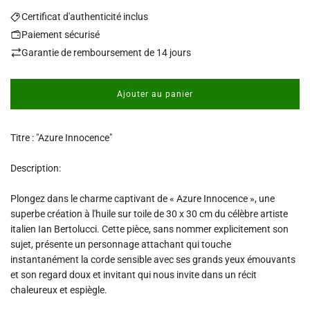
Certificat d'authenticité inclus
Paiement sécurisé
Garantie de remboursement de 14 jours
Ajouter au panier
c
h
a
Titre : "Azure Innocence"
r
g
e
Description:
m
e
Plongez dans le charme captivant de « Azure Innocence », une
n
superbe création à l'huile sur toile de 30 x 30 cm du célèbre artiste
t
italien Ian Bertolucci. Cette pièce, sans nommer explicitement son
.
sujet, présente un personnage attachant qui touche
.
.
instantanément la corde sensible avec ses grands yeux émouvants
et son regard doux et invitant qui nous invite dans un récit
chaleureux et espiègle.