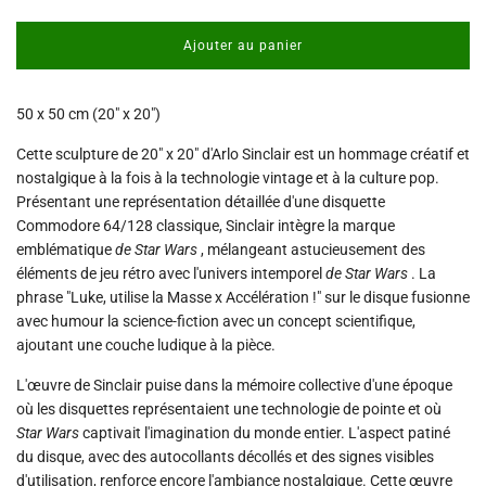
Ajouter au panier
c
h
a
50 x 50 cm (20" x 20")
r
g
Cette sculpture de 20" x 20" d'Arlo Sinclair est un hommage créatif et
e
nostalgique à la fois à la technologie vintage et à la culture pop.
m
e
Présentant une représentation détaillée d'une disquette
n
Commodore 64/128 classique, Sinclair intègre la marque
t
emblématique
de Star Wars
, mélangeant astucieusement des
.
éléments de jeu rétro avec l'univers intemporel
de Star Wars
. La
.
phrase "Luke, utilise la Masse x Accélération !" sur le disque fusionne
.
avec humour la science-fiction avec un concept scientifique,
ajoutant une couche ludique à la pièce.
L'œuvre de Sinclair puise dans la mémoire collective d'une époque
où les disquettes représentaient une technologie de pointe et où
Star Wars
captivait l'imagination du monde entier. L'aspect patiné
du disque, avec des autocollants décollés et des signes visibles
d'utilisation, renforce encore l'ambiance nostalgique. Cette œuvre