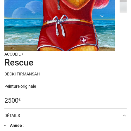
ACCUEIL
/
Rescue
DECKI FIRMANSAH
Peinture originale
Prix
2500
€
régulier
DÉTAILS
Année
: