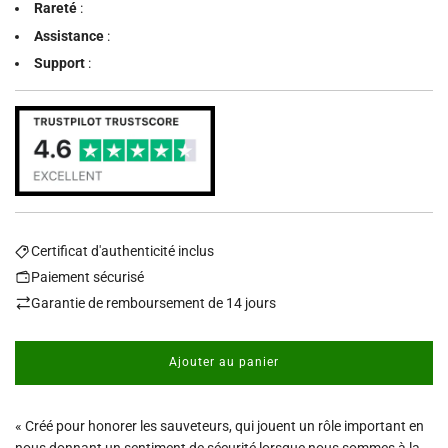
Rareté
:
Assistance
:
Support
:
Certificat d'authenticité inclus
Paiement sécurisé
Garantie de remboursement de 14 jours
Ajouter au panier
c
h
a
« Créé pour honorer les sauveteurs, qui jouent un rôle important en
r
g
nous donnant un sentiment de sécurité lorsque nous sommes à la