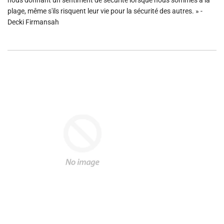
e
plage, même s'ils risquent leur vie pour la sécurité des autres. » -
m
Decki Firmansah
e
n
t
.
.
.