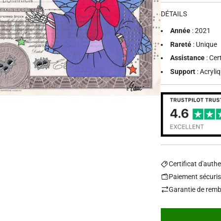
régulier
DÉTAILS
Année
: 2021
Rareté
: Unique
Assistance
: Cer
Support
: Acryli
Certificat d'authe
Paiement sécuri
Garantie de remb