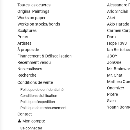
Toutes les oeuvres
Alessandro P
Original Paintings
Arlo Sinclair
Works on paper
Aket
Works on stocks/bonds
Akio Harada
Sculptures
Carmen Car
Prints
Daru
Artistes
Hope 1393
À propos de
Ian Bertolucc
Financement & Défiscalisation
JBOY
Récemment vendu
JonOne
Nos coulisses
Mr. Brainwa
Recherche
Mr. Chat
Mathieu Que
Conditions de vente
Onemizer
Politique de confidentialité
Piotre
Conditions d'utilisation
Sven
Politique d'expédition
Yoann Bonnev
Politique de remboursement
Contact
👤 Mon compte
Se connecter