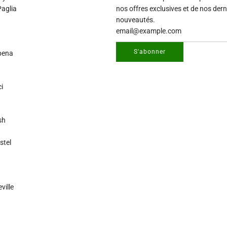
aglia
nos offres exclusives et de nos dern
nouveautés.
S'abonner
pena
i
sh
stel
ille