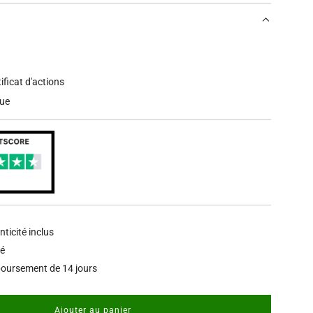
tificat d'actions
que
nticité inclus
sé
oursement de 14 jours
Ajouter au panier