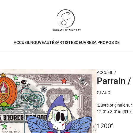
ACCUEIL
NOUVEAUTÉS
ARTISTES
OEUVRES
A PROPOS DE
ACCUEIL
/
Parrain /
GLAUC
Œuvre originale sur
12.0" x 8.0" in (31 
Prix
1200
€