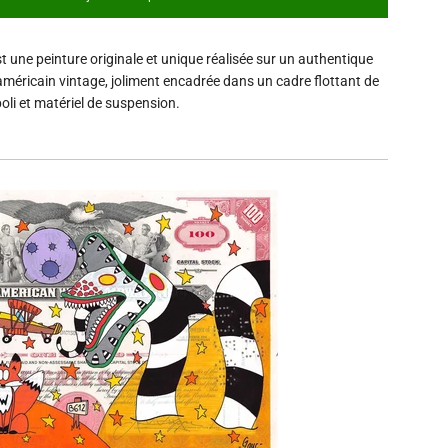
c
h
a
t une peinture originale et unique réalisée sur un authentique
r
g
 américain vintage, joliment encadrée dans un cadre flottant de
e
oli et matériel de suspension.
m
e
n
t
.
.
.