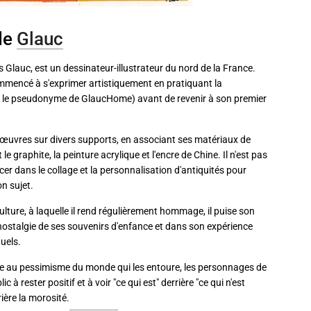
de
Glauc
as Glauc, est un dessinateur-illustrateur du nord de la France.
ommencé à s'exprimer artistiquement en pratiquant la
 le pseudonyme de GlaucHome) avant de revenir à son premier
es œuvres sur divers supports, en associant ses matériaux de
 le graphite, la peinture acrylique et l'encre de Chine. Il n'est pas
ancer dans le collage et la personnalisation d'antiquités pour
on sujet.
lture, à laquelle il rend régulièrement hommage, il puise son
 nostalgie de ses souvenirs d'enfance et dans son expérience
uels.
le au pessimisme du monde qui les entoure, les personnages de
ic à rester positif et à voir "ce qui est" derrière "ce qui n'est
rière la morosité.