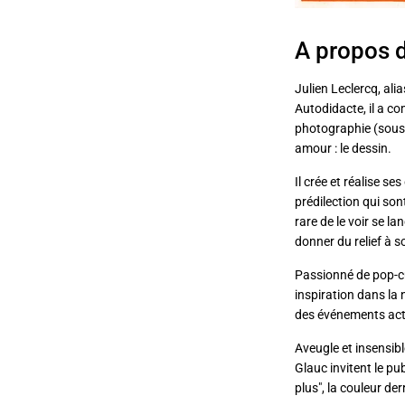
A propos 
Julien Leclercq, ali
Autodidacte, il a c
photographie (sous
amour : le dessin.
Il crée et réalise s
prédilection qui sont
rare de le voir se l
donner du relief à s
Passionné de pop-cu
inspiration dans la
des événements act
Aveugle et insensib
Glauc invitent le publ
plus", la couleur der