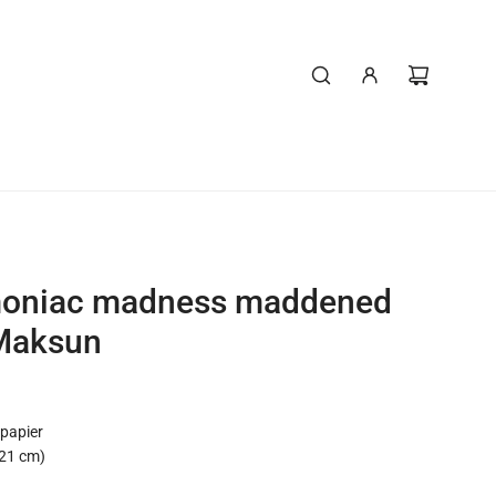
moniac madness maddened
 Maksun
 papier
x 21 cm)