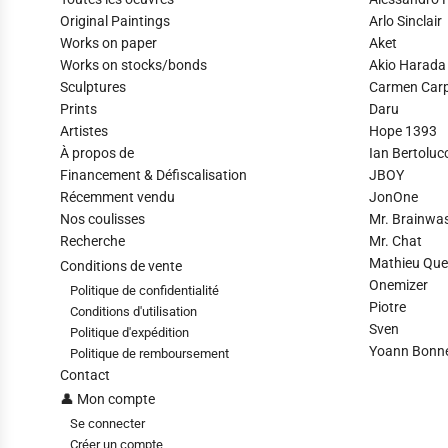
Original Paintings
Arlo Sinclair
Works on paper
Aket
Works on stocks/bonds
Akio Harada
Sculptures
Carmen Car
Prints
Daru
Artistes
Hope 1393
À propos de
Ian Bertolucc
Financement & Défiscalisation
JBOY
Récemment vendu
JonOne
Nos coulisses
Mr. Brainwa
Recherche
Mr. Chat
Mathieu Que
Conditions de vente
Onemizer
Politique de confidentialité
Piotre
Conditions d'utilisation
Sven
Politique d'expédition
Yoann Bonnev
Politique de remboursement
Contact
👤 Mon compte
Se connecter
Créer un compte