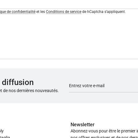
ique de confidentialité
et les
Conditions de service
de hCaptcha s’appliquent.
 diffusion
et de nos dernières nouveautés.
Newsletter
ly
Abonnez-vous pour être le premier 
aglia
nos offres exclusives et de nos dern