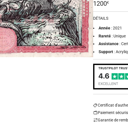
Prix
1200
€
régulier
DÉTAILS
Année
: 2021
Rareté
: Unique
Assistance
: Cer
Support
: Acryli
Certificat d'authe
Paiement sécuri
Garantie de remb