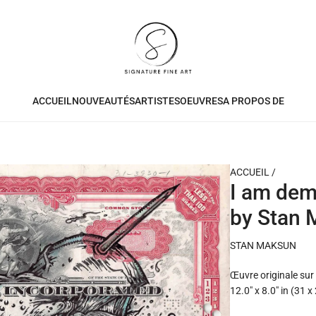
ACCUEIL
NOUVEAUTÉS
ARTISTES
OEUVRES
A PROPOS DE
ACCUEIL
/
I am de
by Stan
STAN MAKSUN
Œuvre originale sur
12.0" x 8.0" in (31 