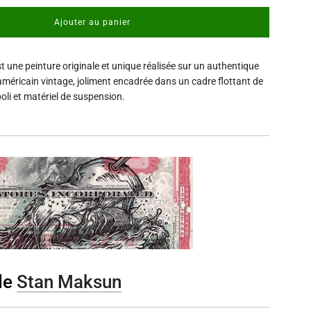
Ajouter au panier
c
h
a
t une peinture originale et unique réalisée sur un authentique
r
g
 américain vintage, joliment encadrée dans un cadre flottant de
e
oli et matériel de suspension.
m
e
n
t
.
.
.
de
Stan Maksun