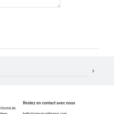
Restez en contact avec nous
informé de
ières
hello@signaturefineart.com