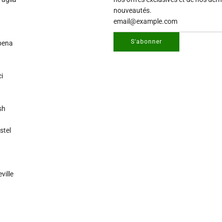
nouveautés.
S'abonner
pena
i
sh
stel
ille