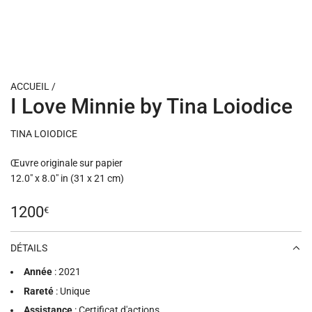
ACCUEIL
/
I Love Minnie by Tina Loiodice
TINA LOIODICE
Œuvre originale sur papier
12.0" x 8.0" in (31 x 21 cm)
Prix
1200
€
régulier
DÉTAILS
Année
: 2021
Rareté
: Unique
Assistance
: Certificat d'actions