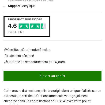
Support
: Acrylique
Certificat d'authenticité inclus
Paiement sécurisé
Garantie de remboursement de 14 jours
Ajouter au panier
c
h
a
Cette œuvre d'art est une peinture originale et unique réalisée sur un
r
g
authentique certificat d'actions américain vintage, joliment
e
encadrée dans un cadre flottant de 11"x14" avec verre poli et
m