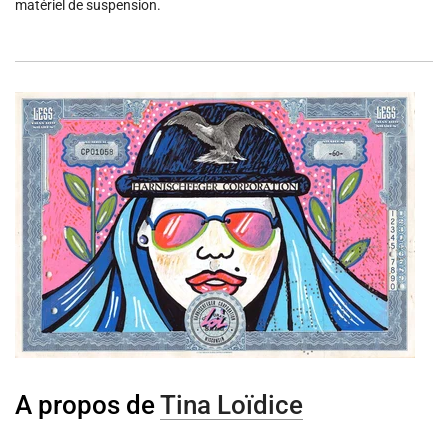
matériel de suspension.
e
n
t
.
.
.
A propos de
Tina Loïdice