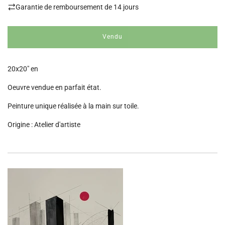
Garantie de remboursement de 14 jours
Vendu
c
h
a
20x20" en
r
g
Oeuvre vendue en parfait état.
e
m
Peinture unique réalisée à la main sur toile.
e
n
Origine : Atelier d'artiste
t
.
.
.