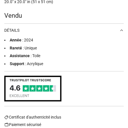
20.0" x 20.0" in (51 x 51 cm)
Prix
Vendu
régulier
DÉTAILS
Année
: 2024
Rareté
: Unique
Assistance
: Toile
Support
: Acrylique
Certificat d'authenticité inclus
Paiement sécurisé