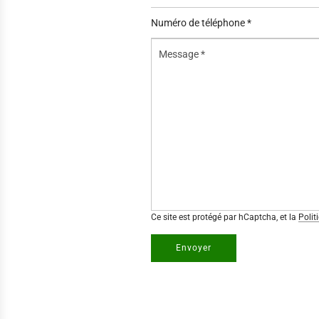
*
Numéro
de
Message
téléphone
*
*
Ce site est protégé par hCaptcha, et la
Polit
Envoyer