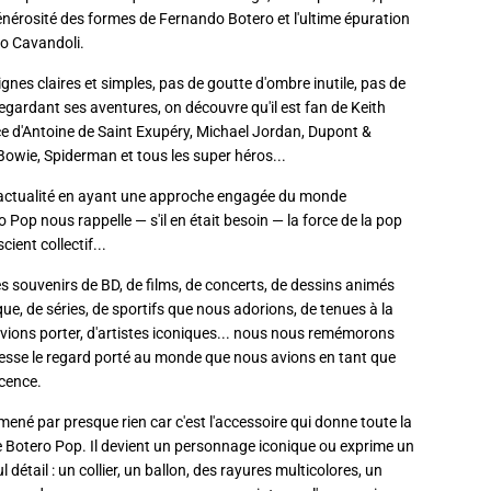
générosité des formes de Fernando Botero et l'ultime épuration
do Cavandoli.
lignes claires et simples, pas de goutte d'ombre inutile, pas de
 regardant ses aventures, on découvre qu'il est fan de Keith
nce d'Antoine de Saint Exupéry, Michael Jordan, Dupont &
owie, Spiderman et tous les super héros...
e l'actualité en ayant une approche engagée du monde
o Pop nous rappelle — s'il en était besoin — la force de la pop
cient collectif...
 souvenirs de BD, de films, de concerts, de dessins animés
que, de séries, de sportifs que nous adorions, de tenues à la
ions porter, d'artistes iconiques... nous nous remémorons
dresse le regard porté au monde que nous avions en tant que
scence.
mené par presque rien car c'est l'accessoire qui donne toute la
Botero Pop. Il devient un personnage iconique ou exprime un
 détail : un collier, un ballon, des rayures multicolores, un