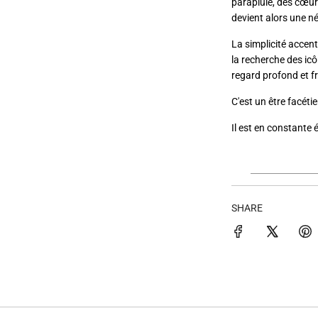
parapluie, des cœur
devient alors une né
La simplicité accen
la recherche des ic
regard profond et f
C'est un être facéti
Il est en constante 
INSTAGR
SHARE