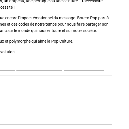
s, un drapeau, une perruque ou une ceinture... l'accessoire
cessité !
tue encore l'impact émotionnel du message. Botero Pop part à
ônes et des codes de notre temps pour nous faire partager son
ranc sur le monde qui nous entoure et sur notre société.
eux et polymorphe qui aime la Pop Culture.
évolution.
AM
SITE OFFICIEL
FACEBOOK