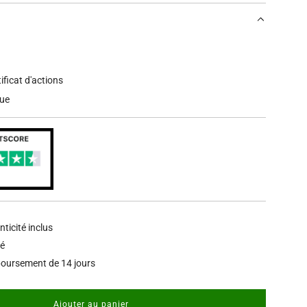
tificat d'actions
que
nticité inclus
sé
oursement de 14 jours
Ajouter au panier