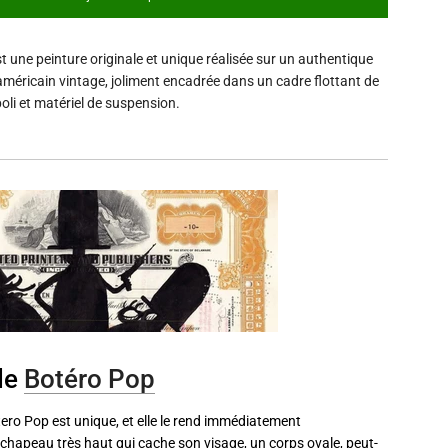
c
h
a
t une peinture originale et unique réalisée sur un authentique
r
g
 américain vintage, joliment encadrée dans un cadre flottant de
e
oli et matériel de suspension.
m
e
n
t
.
.
.
de
Botéro Pop
tero Pop est unique, et elle le rend immédiatement
 chapeau très haut qui cache son visage, un corps ovale, peut-