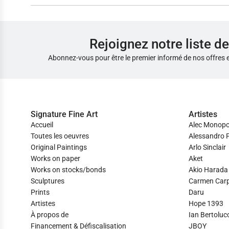
Rejoignez notre liste de
Abonnez-vous pour être le premier informé de nos offres 
Signature Fine Art
Artistes
Accueil
Alec Monopo
Toutes les oeuvres
Alessandro P
Original Paintings
Arlo Sinclair
Works on paper
Aket
Works on stocks/bonds
Akio Harada
Sculptures
Carmen Car
Prints
Daru
Artistes
Hope 1393
À propos de
Ian Bertolucc
Financement & Défiscalisation
JBOY