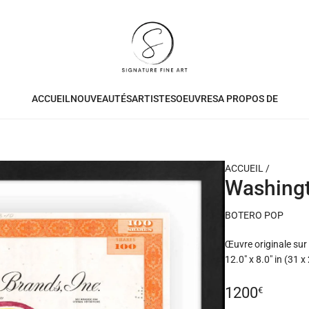
ACCUEIL
NOUVEAUTÉS
ARTISTES
OEUVRES
A PROPOS DE
ACCUEIL
/
Washing
BOTERO POP
Œuvre originale sur
12.0" x 8.0" in (31 
Prix
1200
€