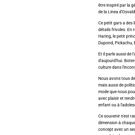
être inspiré par la 
de la Linea d'Osval
Ce petit gars a des 
détails frivoles. En
Haring, le petit pri
Dupond, Pickachu, B
Et il parle aussi d
d'aujourd'hui. Boter
culture dans l'incons
Nous avons tous des
mais aussi de politi
mode que nous pouv
avec plaisir et ten
enfant ou à l'adole
Ce souvenir n'est ra
dimension à chaque 
concept avec un seul