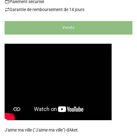
Paiement sécurisé
Garantie de remboursement de 14 jours
Vendu
c
h
a
r
g
e
m
e
n
t
.
.
.
J'aime ma ville ("J'aime ma ville") d'Aket.