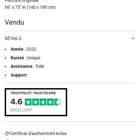
Peinture originale
56" x 75" in (140 x 190 cm)
Prix
Vendu
régulier
DÉTAILS
Année
: 2022
Rareté
: Unique
Assistance
: Toile
Support
:
Certificat d'authenticité inclus