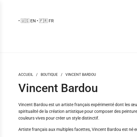
Passer
au
contenu
•
🇺🇸 EN
•
🇫🇷 FR
ACCUEIL
/
BOUTIQUE
/
VINCENT BARDOU
Vincent Bardou
Vincent Bardou est un artiste français expérimenté dont les œu
spiritualité de la création artistique pour composer des peintures 
couleurs vives pour créer un style distinctif.
Artiste français aux multiples facettes, Vincent Bardou est né e