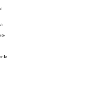
i
sh
stel
ille