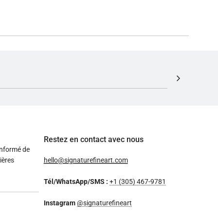
Restez en contact avec nous
informé de
ières
hello@signaturefineart.com
Tél/WhatsApp/SMS :
+1 (305) 467-9781
Instagram
@signaturefineart