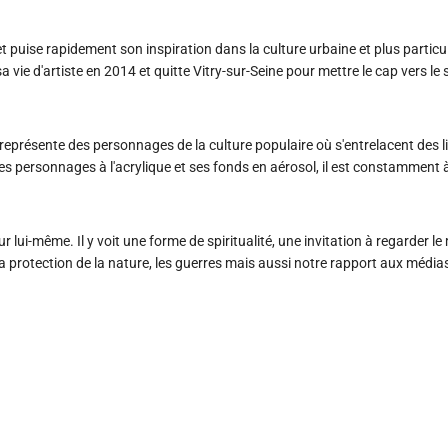
et puise rapidement son inspiration dans la culture urbaine et plus particul
 vie d'artiste en 2014 et quitte Vitry-sur-Seine pour mettre le cap vers le s
 représente des personnages de la culture populaire où s'entrelacent des l
ses personnages à l'acrylique et ses fonds en aérosol, il est constamment
 lui-même. Il y voit une forme de spiritualité, une invitation à regarder 
la protection de la nature, les guerres mais aussi notre rapport aux média