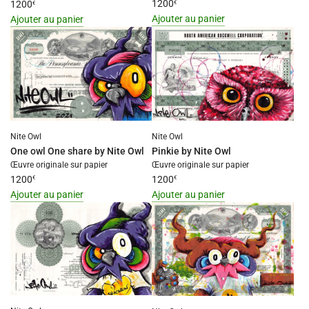
1200
1200
€
€
}}
}}
Ajouter au panier
Ajouter au panier
au
au
I18n
I18n
panier"
panier"
Error:
Error:
Missing
Missing
interpolation
interpolation
value
value
"produit"
"produit"
for
for
Nite Owl
Nite Owl
"Ajouter
"Ajouter
One owl One share by Nite Owl
Pinkie by Nite Owl
{{
{{
Œuvre originale sur papier
Œuvre originale sur papier
produit
produit
1200
1200
€
€
}}
}}
Ajouter au panier
Ajouter au panier
au
au
I18n
I18n
panier"
panier"
Error:
Error:
Missing
Missing
interpolation
interpolation
value
value
"produit"
"produit"
for
for