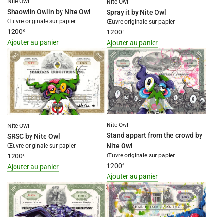
Nite Owl
Nite Owl
"Ajouter
"Ajouter
Shaowlin Owlin by Nite Owl
Spray it by Nite Owl
{{
{{
Œuvre originale sur papier
Œuvre originale sur papier
produit
produit
1200
€
1200
€
}}
}}
Ajouter au panier
Ajouter au panier
au
au
I18n
I18n
panier"
panier"
Error:
Error:
Missing
Missing
interpolation
interpolation
value
value
"produit"
"produit"
for
for
Nite Owl
Nite Owl
"Ajouter
"Ajouter
Stand appart from the crowd by
SRSC by Nite Owl
{{
{{
Nite Owl
Œuvre originale sur papier
produit
produit
1200
Œuvre originale sur papier
€
}}
}}
1200
€
Ajouter au panier
au
au
Ajouter au panier
I18n
panier"
panier"
I18n
Error:
Error:
Missing
Missing
interpolation