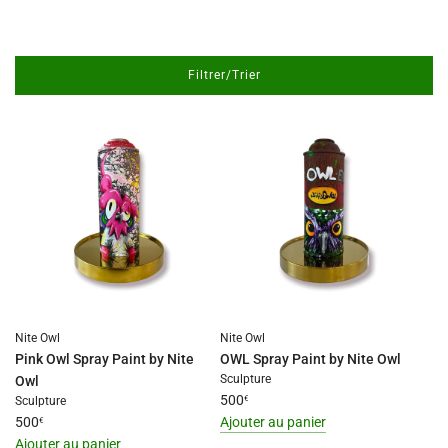
Filtrer/Trier
Nite Owl
Nite Owl
Pink Owl Spray Paint by Nite
OWL Spray Paint by Nite Owl
Sculpture
Owl
500
€
Sculpture
500
Ajouter au panier
€
I18n
Ajouter au panier