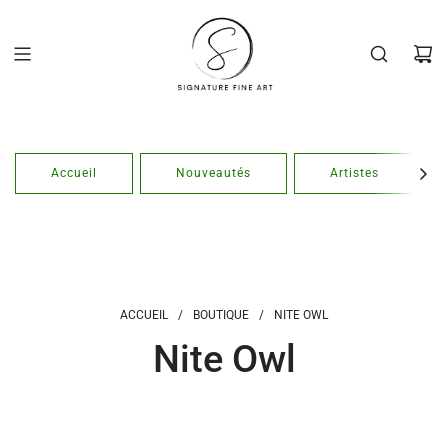
Passer
au
contenu
Accueil
Nouveautés
Artistes
ACCUEIL
/
BOUTIQUE
/
NITE OWL
Nite Owl
Twitter
Instagram