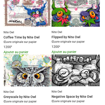
Error:
Missing
Missing
interpolation
interpolation
value
value
"produit"
"produit"
for
for
"Ajouter
Nite Owl
Nite Owl
"Ajouter
{{
Flipped by Nite Owl
Coffee Time by Nite Owl
{{
produit
Œuvre originale sur papier
Œuvre originale sur papier
produit
}}
1200
1200
€
€
}}
au
Ajouter au panier
Ajouter au panier
au
panier"
I18n
I18n
panier"
Error:
Error:
Missing
Missing
interpolation
interpolation
value
value
"produit"
"produit"
for
for
Nite Owl
Nite Owl
"Ajouter
"Ajouter
Negative Space by Nite Owl
Greyscale by Nite Owl
{{
{{
Œuvre originale sur papier
Œuvre originale sur papier
produit
produit