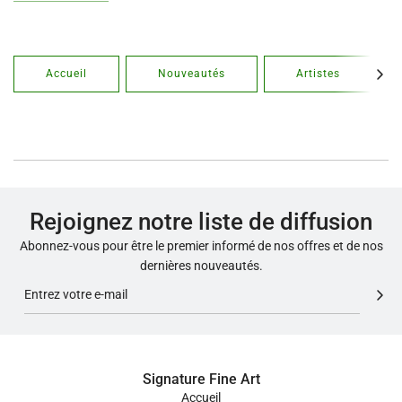
panier"
I18n
panier"
Error:
Missing
interpolation
Accueil
Nouveautés
Artistes
value
"produit"
for
"Ajouter
{{
produit
}}
Rejoignez notre liste de diffusion
au
Abonnez-vous pour être le premier informé de nos offres et de nos
panier"
dernières nouveautés.
Signature Fine Art
Accueil