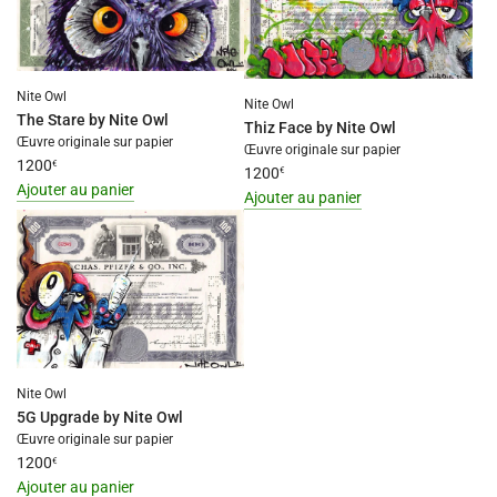
interpolation
value
value
"produit"
"produit"
for
for
"Ajouter
Nite Owl
"Ajouter
{{
Nite Owl
The Stare by Nite Owl
{{
Thiz Face by Nite Owl
produit
Œuvre originale sur papier
produit
Œuvre originale sur papier
}}
1200
€
1200
€
}}
au
Ajouter au panier
Ajouter au panier
au
panier"
I18n
I18n
panier"
Error:
Error:
Missing
Missing
interpolation
interpolation
value
value
"produit"
"produit"
for
for
"Ajouter
"Ajouter
Nite Owl
{{
{{
5G Upgrade by Nite Owl
produit
produit
Œuvre originale sur papier
}}
1200
€
}}
au
Ajouter au panier
au