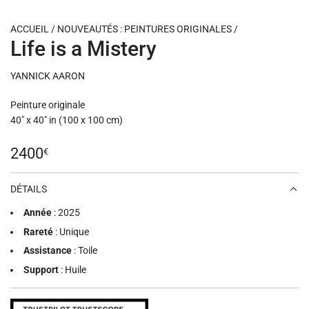
ACCUEIL
/
NOUVEAUTÉS : PEINTURES ORIGINALES
/
Life is a Mistery
YANNICK AARON
Peinture originale
40" x 40" in (100 x 100 cm)
Prix
2400
€
régulier
DÉTAILS
Année
: 2025
Rareté
: Unique
Assistance
: Toile
Support
: Huile