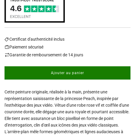
Certificat d'authenticité inclus
Paiement sécurisé
Garantie de remboursement de 14 jours
Ajouter au panier
c
h
a
Cette peinture originale, réalisée à la main, présente une
r
g
représentation saisissante de la princesse Peach, inspirée par
e
l'esthétique des jeux vidéo. Vêtue d'une robe rose vif et coiffée d'une
m
couronne dorée, elle dégage une aura royale et pourtant accessible.
e
Elle tient avec assurance un bloc pixellisé en forme de point
n
d'interrogation, clin d'œil aux icônes des jeux vidéo classiques.
t
L'arrière-plan mêle formes géométriques et lignes audacieuses à
.