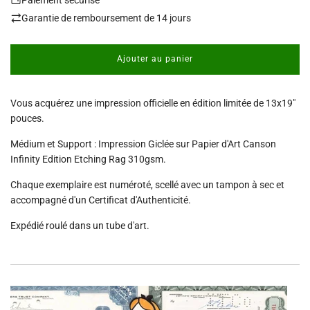
Garantie de remboursement de 14 jours
Ajouter au panier
c
h
a
Vous acquérez une impression officielle en édition limitée de 13x19"
r
g
pouces.
e
Médium et Support : Impression Giclée sur Papier d'Art Canson
m
e
Infinity Edition Etching Rag 310gsm.
n
t
Chaque exemplaire est numéroté, scellé avec un tampon à sec et
.
accompagné d'un Certificat d'Authenticité.
.
.
Expédié roulé dans un tube d'art.