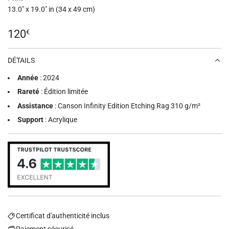
13.0" x 19.0" in (34 x 49 cm)
Prix
120
€
régulier
DÉTAILS
Année
: 2024
Rareté
: Édition limitée
Assistance
: Canson Infinity Edition Etching Rag 310 g/m²
Support
: Acrylique
Certificat d'authenticité inclus
Paiement sécurisé