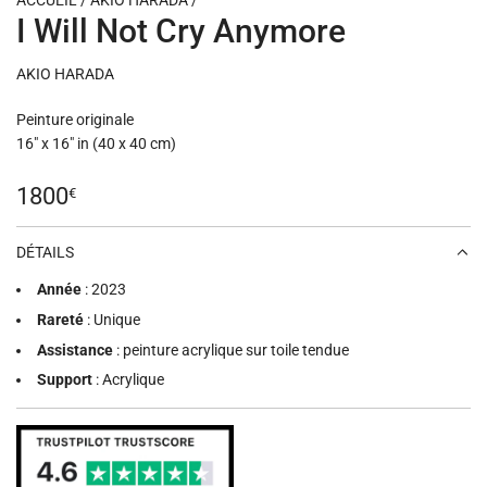
ACCUEIL
/
AKIO HARADA
/
I Will Not Cry Anymore
AKIO HARADA
Peinture originale
16" x 16" in (40 x 40 cm)
Prix
1800
€
régulier
DÉTAILS
Année
: 2023
Rareté
: Unique
Assistance
: peinture acrylique sur toile tendue
Support
: Acrylique