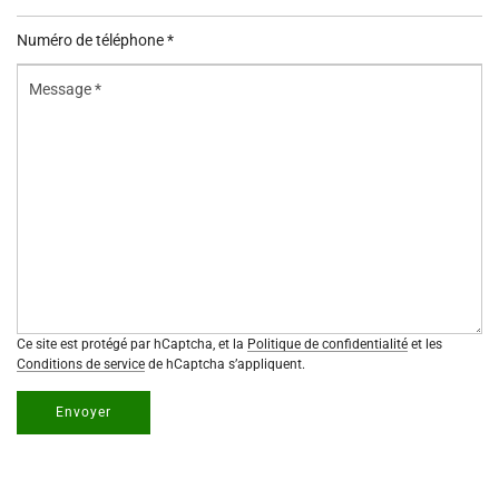
mail
Numéro
*
de
Message
téléphone
*
*
Ce site est protégé par hCaptcha, et la
Politique de confidentialité
et les
Conditions de service
de hCaptcha s’appliquent.
Envoyer