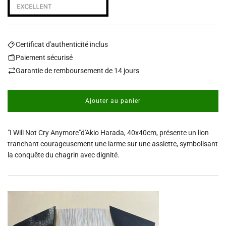
Certificat d'authenticité inclus
Paiement sécurisé
Garantie de remboursement de 14 jours
Ajouter au panier
c
h
a
"I Will Not Cry Anymore"d'Akio Harada, 40x40cm, présente un lion
r
g
tranchant courageusement une larme sur une assiette, symbolisant
e
la conquête du chagrin avec dignité.
m
e
n
t
.
.
.